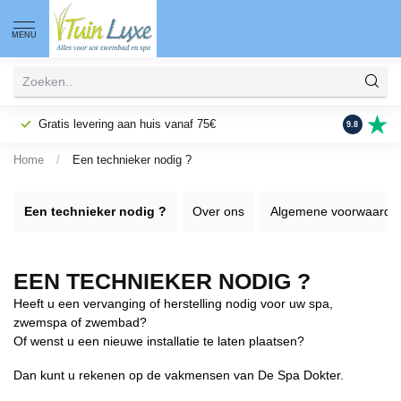
MENU
Gratis levering aan huis vanaf 75€
Fysieke wi
9.8
Home
/
Een technieker nodig ?
Een technieker nodig ?
Over ons
Algemene voorwaarde
EEN TECHNIEKER NODIG ?
Heeft u een vervanging of herstelling nodig voor uw spa,
zwemspa of zwembad?
Of wenst u een nieuwe installatie te laten plaatsen?
Dan kunt u rekenen op de vakmensen van De Spa Dokter.