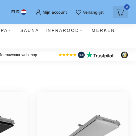
0
Mijn account
Verlanglijst
EUR
SPA
SAUNA - INFRAROOD
MERKEN
 Betrouwbaar webshop
9.8