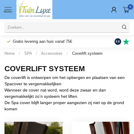
0
MENU
Gratis levering aan huis vanaf 75€
Fysieke wi
9.8
Home
/
SPA
/
Accessoires
/
Coverlift systeem
COVERLIFT SYSTEEM
De coverlift is ontworpen om het opbergen en plaatsen van een
Spacover te vergemakkelijken.
Wanneer de cover nat word, word deze zwaar en dan
vergemakkelijkt zo'n systeem het liften.
De Spa cover blijft langer proper aangezien zij niet op de grond
komen