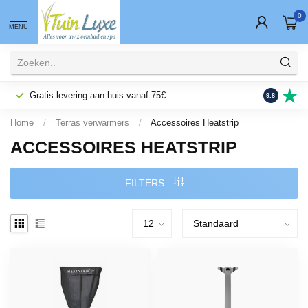
0
MENU
Gratis levering aan huis vanaf 75€
Fysieke wi
9.8
Home
/
Terras verwarmers
/
Accessoires Heatstrip
ACCESSOIRES HEATSTRIP
FILTERS