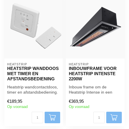
HEATSTRIP
HEATSTRIP
HEATSTRIP WANDDOOS
INBOUWFRAME VOOR
MET TIMER EN
HEATSTRIP INTENSTE
AFSTANDSBEDIENING
2200W
Heatstrip wandcontactdoos,
Inbouw frame om de
timer en afstandsbediening.
Heatstrip Intense in een
De timerfunctie zorgt voo...
plafond te installeren. Kan
€189,95
€369,95
worden g...
Op voorraad
Op voorraad