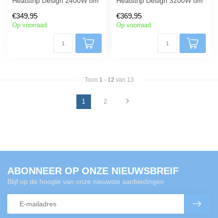
Heatstrip Design 2400W om
Heatstrip Design 3200W om
in een plafond te installeren.
in een plafond te installeren.
€349,95
€369,95
Op voorraad
Op voorraad
Toon
1
-
12
van 13
1
2
ABONNEER OP ONZE NIEUWSBREIF
Blijf op de hoogte van onze nieuwste aanbiedingen