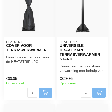
HEATSTRIP
HEATSTRIP
COVER VOOR
UNIVERSELE
TERRASVERWARMER
DRAAGBARE
TERRASVERWARMER
Deze hoes is gemaakt voor
STAND
de HEATSTRIP LPG
draagbare kachel en
Creëer een verplaatsbare
beschermt deze te...
verwarming met behulp van
de HEATSTRIP-standaard.
€99,95
€329,95
(excl...
Op voorraad
Op voorraad