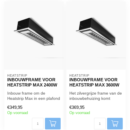
HEATSTRIP
HEATSTRIP
INBOUWFRAME VOOR
INBOUWFRAME VOOR
HEATSTRIP MAX 2400W
HEATSTRIP MAX 3600W
Inbouw frame om de
Het zilvergrijze frame van de
Heatstrip Max in een plafond
inbouwbehuizing komt
te installeren.
overeen met de kleur van de
€349,95
€369,95
H...
Op voorraad
Op voorraad