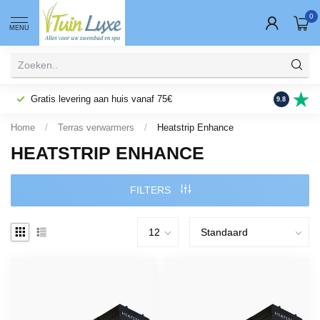
0
MENU
Gratis levering aan huis vanaf 75€
Fysieke wi
9.8
Home
/
Terras verwarmers
/
Heatstrip Enhance
HEATSTRIP ENHANCE
FILTERS