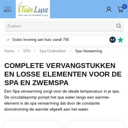
0
MENU
Gratis levering aan huis vanaf 75€
Fysieke wi
9.8
Home
/
SPA
/
Spa Onderdelen
/
Spa Verwarming
COMPLETE VERVANGSTUKKEN
EN LOSSE ELEMENTEN VOOR DE
SPA EN ZWEMSPA
Een Spa verwarming zorgt voor de ideale temperatuur in je spa.
De circulatiepomp pompt het spa water langs een warmte-
element in de spa verwarming dat door de constante
doorstroming de warmte afgeeft aan het water.