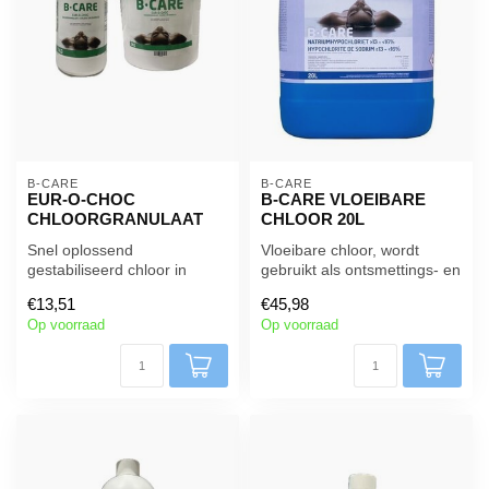
B-CARE
B-CARE
EUR-O-CHOC
B-CARE VLOEIBARE
CHLOORGRANULAAT
CHLOOR 20L
Snel oplossend
Vloeibare chloor, wordt
gestabiliseerd chloor in
gebruikt als ontsmettings- en
korrels voor zwembad of spa
reinigingsmiddel voor
€13,51
€45,98
water.
zwem...
Op voorraad
Op voorraad
Verk...