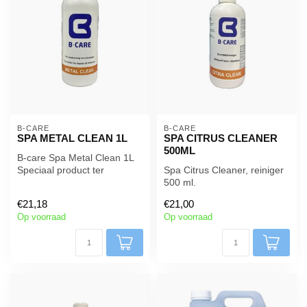
B-CARE
B-CARE
SPA METAL CLEAN 1L
SPA CITRUS CLEANER
500ML
B-care Spa Metal Clean 1L
Speciaal product ter
Spa Citrus Cleaner, reiniger
voorkoming van minerale en
500 ml.
koper...
Spray reiniger met de
€21,18
€21,00
natuurlijke reinigin...
Op voorraad
Op voorraad