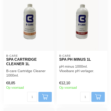
B-CARE
B-CARE
SPA CARTRIDGE
SPA PH MINUS 1L
CLEANER 1L
pH minus 1000ml.
B-care Cartridge Cleaner
Vloeibare pH verlager.
1000ml.
Staat garant voor een
€8,85
€12,10
efficiënte reiniging ...
Op voorraad
Op voorraad