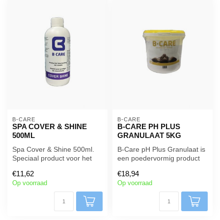
B-CARE
B-CARE
SPA COVER & SHINE
B-CARE PH PLUS
500ML
GRANULAAT 5KG
Spa Cover & Shine 500ml.
B-Care pH Plus Granulaat is
Speciaal product voor het
een poedervormig product
reinigen en beschermen van
dat wordt gebruikt om de
€11,62
€18,94
d...
pH...
Op voorraad
Op voorraad