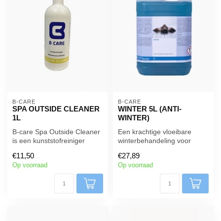
B-CARE
B-CARE
SPA OUTSIDE CLEANER
WINTER 5L (ANTI-
1L
WINTER)
B-care Spa Outside Cleaner
Een krachtige vloeibare
is een kunststofreiniger
winterbehandeling voor
reinigingsmiddel speciaal
zwembaden: voorkomt
€11,50
€27,89
on...
algengroei én...
Op voorraad
Op voorraad