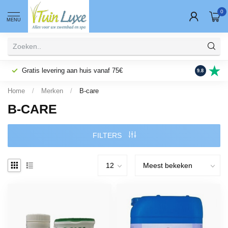
0
MENU
Gratis levering aan huis vanaf 75€
Fysieke wi
9.8
Home
/
Merken
/
B-care
B-CARE
FILTERS