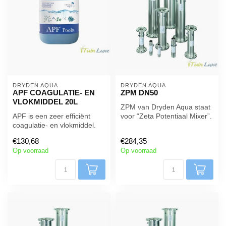
DRYDEN AQUA
DRYDEN AQUA
APF COAGULATIE- EN
ZPM DN50
VLOKMIDDEL 20L
ZPM van Dryden Aqua staat
APF is een zeer efficiënt
voor “Zeta Potentiaal Mixer”.
coagulatie- en vlokmiddel.
ZPM’s zijn statische mix...
Het verwijdert opgeloste
€130,68
€284,35
de...
Op voorraad
Op voorraad