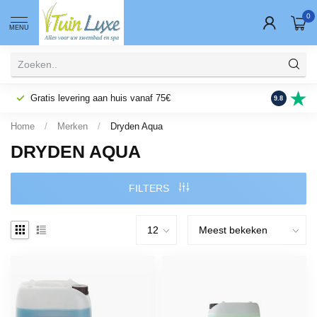
0
MENU
Gratis levering aan huis vanaf 75€
Fysieke wi
9.8
Home
/
Merken
/
Dryden Aqua
DRYDEN AQUA
FILTERS