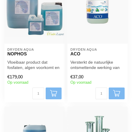
DRYDEN AQUA
DRYDEN AQUA
NOPHOS
ACO
Vloeibaar product dat
Versterkt de natuurlijke
fosfaten, algen voorkomt en
ontsmettende werking van
zorgt voor kristal helder
zonlicht en beschermt chloor
€179,00
€37,00
zwe...
t...
Op voorraad
Op voorraad