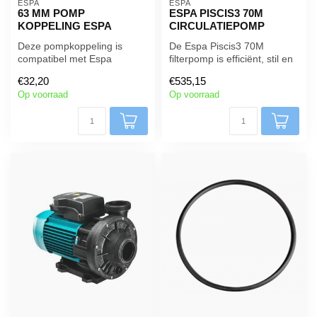
ESPA 
ESPA 
63 MM POMP
ESPA PISCIS3 70M
KOPPELING ESPA
CIRCULATIEPOMP
Deze pompkoppeling is
De Espa Piscis3 70M
compatibel met Espa
filterpomp is efficiënt, stil en
Wiper3-massagepompen en
ruimtebesparend. Het is
€32,20
€535,15
sommige pompen...
ont...
Op voorraad
Op voorraad