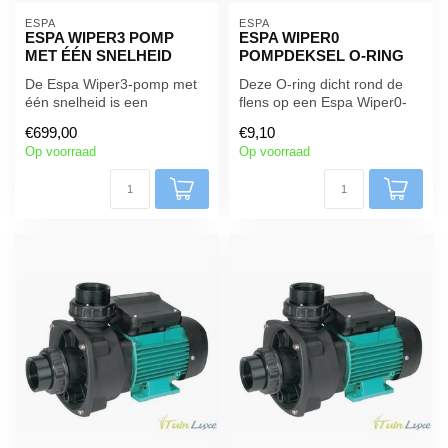
ESPA 
ESPA 
ESPA WIPER3 POMP
ESPA WIPER0
MET ÉÉN SNELHEID
POMPDEKSEL O-RING
De Espa Wiper3-pomp met
Deze O-ring dicht rond de
één snelheid is een
flens op een Espa Wiper0-
hoogwaardige
pomp af .
€699,00
€9,10
massagepomp die is ontw...
Op voorraad
Op voorraad