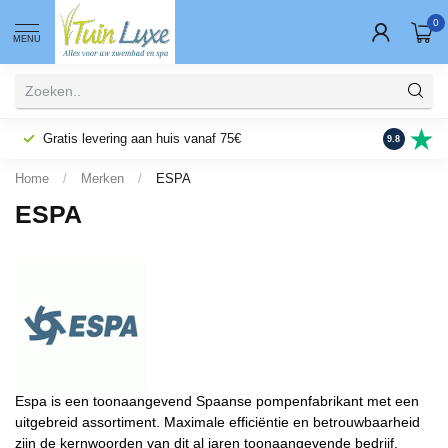
0
MENU
Gratis levering aan huis vanaf 75€
Fysieke wi
9.8
Home
/
Merken
/
ESPA
ESPA
Espa is een toonaangevend Spaanse pompenfabrikant met een
uitgebreid assortiment. Maximale efficiëntie en betrouwbaarheid
zijn de kernwoorden van dit al jaren toonaangevende bedrijf.