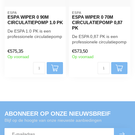
ESPA 
ESPA 
ESPA WIPER 0 90M
ESPA WIPER 0 70M
CIRCULATIEPOMP 1.0 PK
CIRCULATIEPOMP 0,87
PK
De ESPA 1.0 PK is een
professionele circulatiepomp
De ESPA 0,87 PK is een
die je kunt gebruiken voor
professionele circulatiepomp
bi...
die je kunt gebruiken voor
€575,35
€573,50
b...
Op voorraad
Op voorraad
ABONNEER OP ONZE NIEUWSBREIF
Blijf op de hoogte van onze nieuwste aanbiedingen