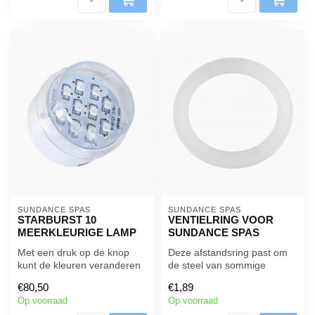
SUNDANCE SPAS
SUNDANCE SPAS
STARBURST 10
VENTIELRING VOOR
MEERKLEURIGE LAMP
SUNDANCE SPAS
Met een druk op de knop
Deze afstandsring past om
kunt de kleuren veranderen
de steel van sommige
met intens rood, blauw,
wisselkleppen die zijn
€80,50
€1,89
groen...
geïnstalle...
Op voorraad
Op voorraad