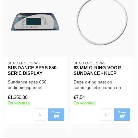
SUNDANCE SPAS
SUNDANCE SPAS
SUNDANCE SPAS 850-
63 MM O-RING VOOR
SERIE DISPLAY
SUNDANCE - KLEP
Sundance spas 850
Deze o-ring past op
bedieningspaneel -
sommige jetlichamen en
bediening voor één pomp
past ook net in de dop van
€1.250,00
€7,54
de wisselk...
Op voorraad
Op voorraad