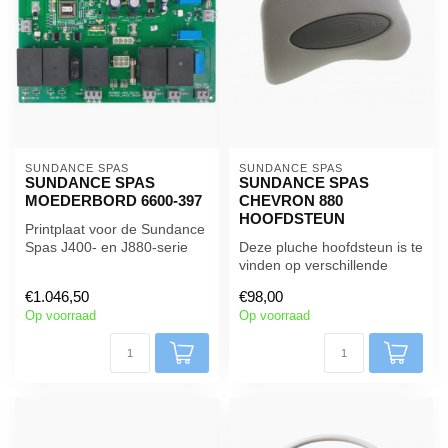
SUNDANCE SPAS
SUNDANCE SPAS
SUNDANCE SPAS
SUNDANCE SPAS
MOEDERBORD 6600-397
CHEVRON 880
HOOFDSTEUN
Printplaat voor de Sundance
Spas J400- en J880-serie
Deze pluche hoofdsteun is te
(modellen met één en twee
vinden op verschillende
p...
modellen van de hot tubs
€1.046,50
€98,00
ui...
Op voorraad
Op voorraad