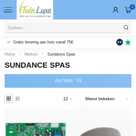
0
MENU
Gratis levering aan huis vanaf 75€
Fysieke wi
9.8
Home
/
Merken
/
Sundance Spas
SUNDANCE SPAS
FILTERS