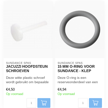
SUNDANCE SPAS
SUNDANCE SPAS
JACUZZI HOOFDSTEUN
15 MM O-RING VOOR
SCHROEVEN
SUNDANCE - KLEP
Deze witte plastic schroef
Deze O-ring is een
wordt gebruikt om bepaalde
reserveonderdeel van een
Sundance en Jacuzzi
omschakelklep die op veel
€4,50
€4,94
hoofds...
Sundance S...
Op voorraad
Op voorraad