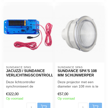
SUNDANCE SPAS
SUNDANCE SPAS
JACUZZI / SUNDANCE
SUNDANCE SPA'S 108
VERLICHTINGSCONTROLLER
MM SCHIJNWERPER
Deze lichtcontroller
Deze projector met een
synchroniseert de
diameter van 108 mm is te
kleurveranderende LED's in
vinden op veel spa's van de
€322,00
€57,00
sommige Sundan...
mer...
Op voorraad
Op voorraad