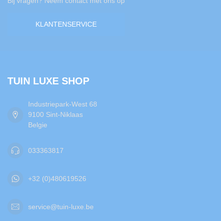
Bij vragen? Neem contact met ons op
KLANTENSERVICE
TUIN LUXE SHOP
Industriepark-West 68
9100 Sint-Niklaas
Belgie
033363817
+32 (0)480619526
service@tuin-luxe.be