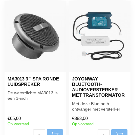
MA3013 3 ″ SPA RONDE
JOYONWAY
LUIDSPREKER
BLUETOOTH-
AUDIOVERSTERKER
De waterdichte MA3013 is
MET TRANSFORMATOR
een 3-inch
inbouwluidspreker en is
Met deze Bluetooth-
ideaal voor installa...
ontvanger met versterker
kunt u het audiosysteem van
€65,00
€383,00
uw spa b...
Op voorraad
Op voorraad