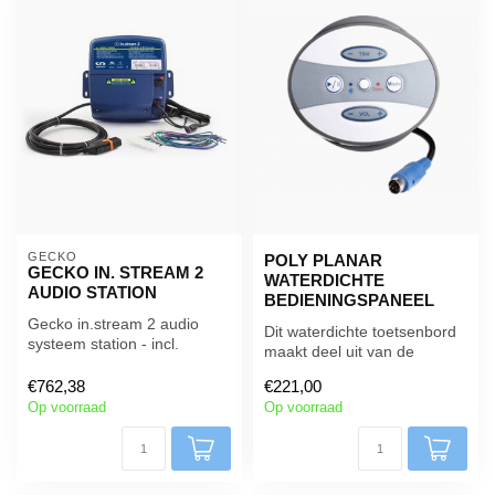
GECKO 
POLY PLANAR
GECKO IN. STREAM 2
WATERDICHTE
AUDIO STATION
BEDIENINGSPANEEL
Gecko in.stream 2 audio
Dit waterdichte toetsenbord
systeem station - incl.
maakt deel uit van de
voeding en snoeren - Quick
ME60BT Bluetooth Wireless
Conne...
€762,38
€221,00
Mari...
Op voorraad
Op voorraad