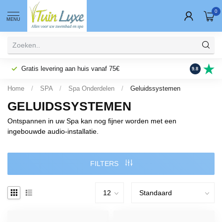
0
MENU
Gratis levering aan huis vanaf 75€
Fysieke wi
9.8
Home
/
SPA
/
Spa Onderdelen
/
Geluidssystemen
GELUIDSSYSTEMEN
Ontspannen in uw Spa kan nog fijner worden met een
ingebouwde audio-installatie.
FILTERS