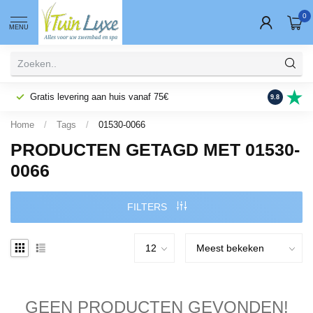
0
MENU
Gratis levering aan huis vanaf 75€
Fysieke wi
9.8
Home
/
Tags
/
01530-0066
PRODUCTEN GETAGD MET 01530-
0066
FILTERS
GEEN PRODUCTEN GEVONDEN!