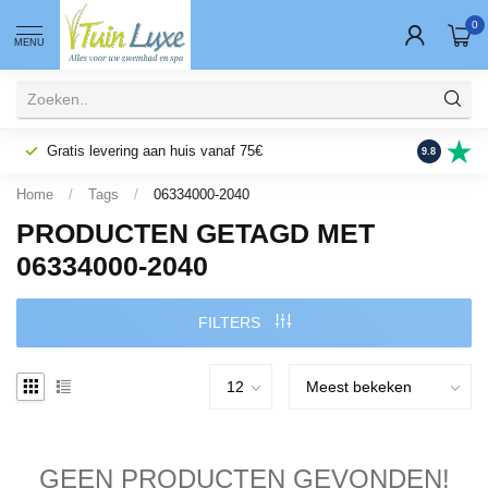
0
MENU
Gratis levering aan huis vanaf 75€
Fysieke wi
9.8
Home
/
Tags
/
06334000-2040
PRODUCTEN GETAGD MET
06334000-2040
FILTERS
GEEN PRODUCTEN GEVONDEN!