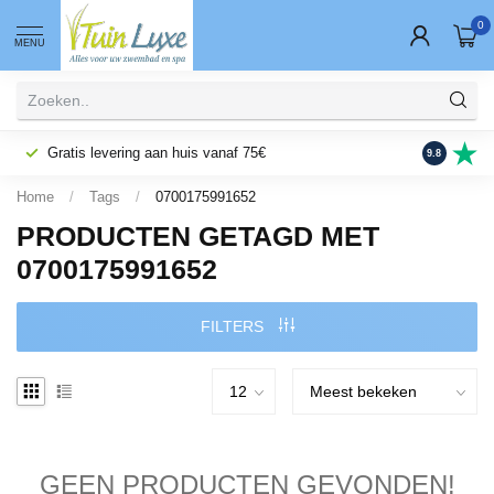
0
MENU
Gratis levering aan huis vanaf 75€
Fysieke wi
9.8
Home
/
Tags
/
0700175991652
PRODUCTEN GETAGD MET
0700175991652
FILTERS
GEEN PRODUCTEN GEVONDEN!