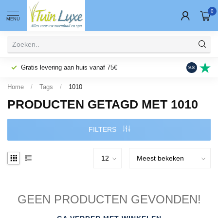
0
MENU
Gratis levering aan huis vanaf 75€
Fysieke wi
9.8
Home
/
Tags
/
1010
PRODUCTEN GETAGD MET 1010
FILTERS
GEEN PRODUCTEN GEVONDEN!