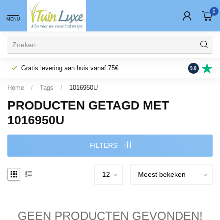
0
MENU
Gratis levering aan huis vanaf 75€
Fysieke wi
9.8
Home
/
Tags
/
1016950U
PRODUCTEN GETAGD MET
1016950U
FILTERS
GEEN PRODUCTEN GEVONDEN!