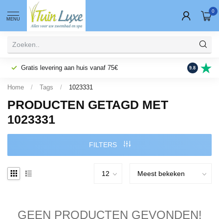
0
MENU
Gratis levering aan huis vanaf 75€
Fysieke wi
9.8
Home
/
Tags
/
1023331
PRODUCTEN GETAGD MET
1023331
FILTERS
GEEN PRODUCTEN GEVONDEN!