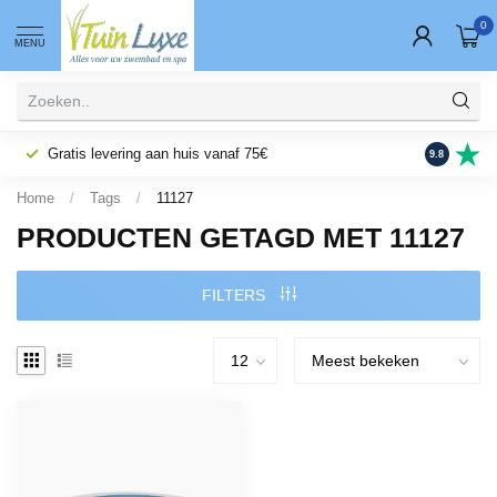
0
MENU
Gratis levering aan huis vanaf 75€
Fysieke wi
9.8
Home
/
Tags
/
11127
PRODUCTEN GETAGD MET 11127
FILTERS