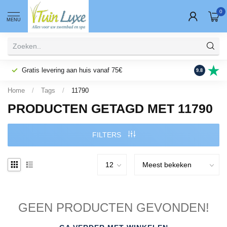
0
MENU
Gratis levering aan huis vanaf 75€
Fysieke wi
9.8
Home
/
Tags
/
11790
PRODUCTEN GETAGD MET 11790
FILTERS
GEEN PRODUCTEN GEVONDEN!