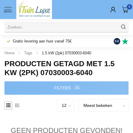
0
MENU
Gratis levering aan huis vanaf 75€
Fysieke wi
9.8
Home
/
Tags
/
1.5 kW (2pk) 07030003-6040
PRODUCTEN GETAGD MET 1.5
KW (2PK) 07030003-6040
FILTERS
GEEN PRODUCTEN GEVONDEN!