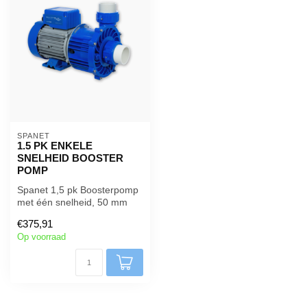
SPANET
1.5 PK ENKELE
SNELHEID BOOSTER
POMP
Spanet 1,5 pk Boosterpomp
met één snelheid, 50 mm
koppelingen incl. /
€375,91
Ingangsspa...
Op voorraad