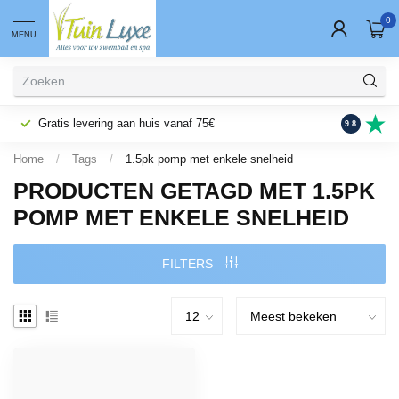
0
MENU
Gratis levering aan huis vanaf 75€
Fysieke wi
9.8
Home
/
Tags
/
1.5pk pomp met enkele snelheid
PRODUCTEN GETAGD MET 1.5PK
POMP MET ENKELE SNELHEID
FILTERS