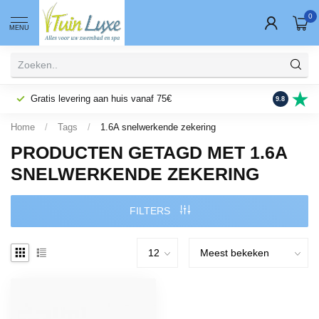
0
MENU
Gratis levering aan huis vanaf 75€
Fysieke wi
9.8
Home
/
Tags
/
1.6A snelwerkende zekering
PRODUCTEN GETAGD MET 1.6A
SNELWERKENDE ZEKERING
FILTERS