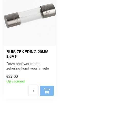
BUIS ZEKERING 20MM
1.6A F
Deze snel werkende
zekering komt voor in vele
controle systemen, heeft een
€27,00
lengt...
Op voorraad