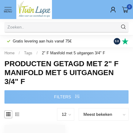
0
MENU
Gratis levering aan huis vanaf 75€
Fysieke wi
9.8
Home
/
Tags
/
2" F Manifold met 5 uitgangen 3/4" F
PRODUCTEN GETAGD MET 2" F
MANIFOLD MET 5 UITGANGEN
3/4" F
FILTERS