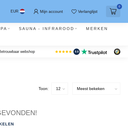
0
Mijn account
Verlanglijst
EUR
SPA
SAUNA - INFRAROOD
MERKEN
 Betrouwbaar webshop
9.8
Toon:
GEVONDEN!
KELEN