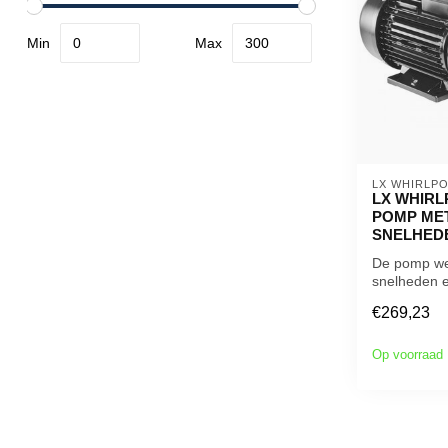
Min
Max
LX WHIRLPO
LX WHIRL
POMP ME
SNELHED
De pomp wer
snelheden e
gebruikt als
€269,23
circulatie...
Op voorraad