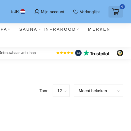
0
Mijn account
Verlanglijst
EUR
SPA
SAUNA - INFRAROOD
MERKEN
 Betrouwbaar webshop
9.8
Toon: