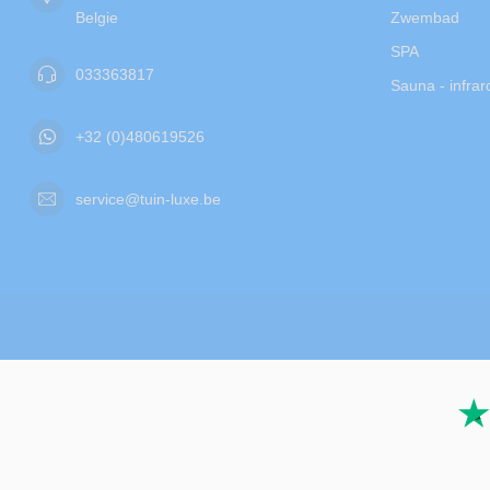
Belgie
Zwembad
SPA
033363817
Sauna - infra
+32 (0)480619526
service@tuin-luxe.be