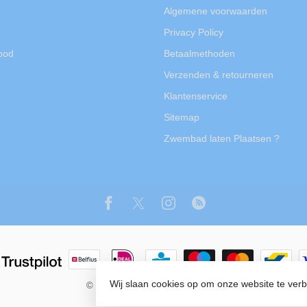
Algemene voorwaarden
Privacy Policy
rood
Betaalmethoden
Verzenden & retourneren
Klantenservice
Sitemap
Zwembad laten Plaatsen ?
Wij slaan cookies op om onze website te ver
© Copyright 2026 Tuin Luxe Shop