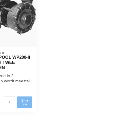
OL 
POOL WP200-II
T TWEE
EN
kt in 2
n wordt meestal
 jet pomp &