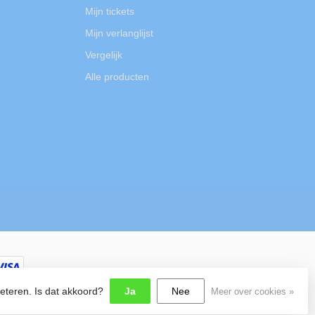
Mijn tickets
Mijn verlanglijst
Vergelijk
Alle producten
beteren. Is dat akkoord?
Ja
Nee
Meer over cookies »