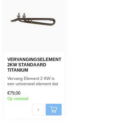
VERVANGINGSELEMENT
2KW STANDAARD
TITANIUM
Vervang Element 2 KW is
een universeel element dat
kan worden gebruikt voor
€79,00
Bal...
Op voorraad