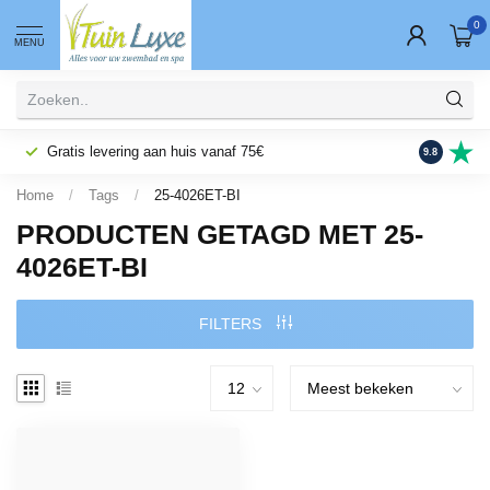
0
MENU
Gratis levering aan huis vanaf 75€
Fysieke wi
9.8
Home
/
Tags
/
25-4026ET-BI
PRODUCTEN GETAGD MET 25-
4026ET-BI
FILTERS