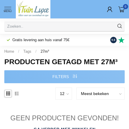
0
MENU
Gratis levering aan huis vanaf 75€
Fysieke wi
9.8
Home
/
Tags
/
27m³
PRODUCTEN GETAGD MET 27M³
FILTERS
GEEN PRODUCTEN GEVONDEN!