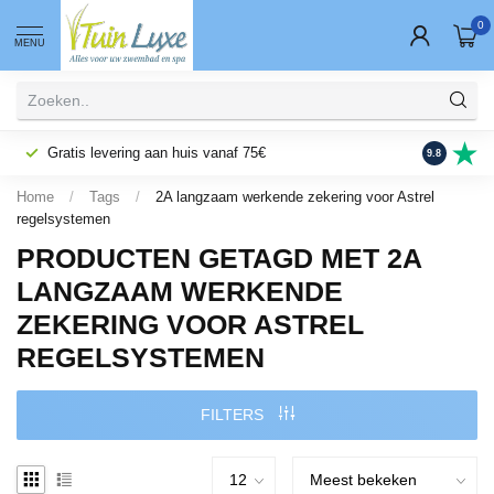
0
MENU
Gratis levering aan huis vanaf 75€
Fysieke wi
9.8
Home
/
Tags
/
2A langzaam werkende zekering voor Astrel
regelsystemen
PRODUCTEN GETAGD MET 2A
LANGZAAM WERKENDE
ZEKERING VOOR ASTREL
REGELSYSTEMEN
FILTERS