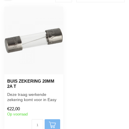
BUIS ZEKERING 20MM
2A T
Deze traag werkende
zekering komt voor in Easy
Nova & Andere Astrel
€22,00
controle s...
Op voorraad