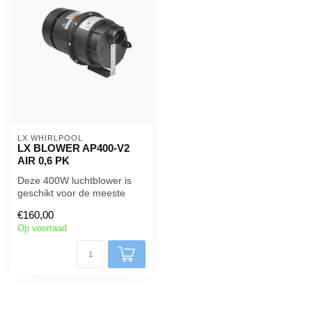
LX WHIRLPOOL 
LX BLOWER AP400-V2
AIR 0,6 PK
Deze 400W luchtblower is
geschikt voor de meeste
draagbare spa's.
€160,00
Om terugstrom...
Op voorraad