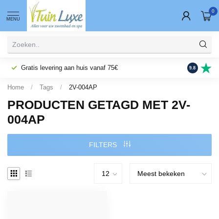
0
MENU
Gratis levering aan huis vanaf 75€
Fysieke wi
9.8
Home
/
Tags
/
2V-004AP
PRODUCTEN GETAGD MET 2V-
004AP
FILTERS