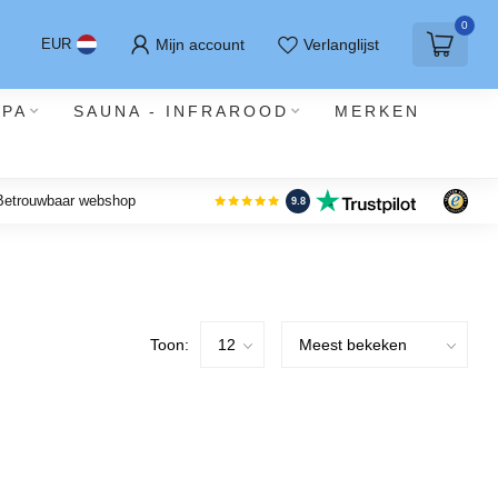
0
Mijn account
Verlanglijst
EUR
SPA
SAUNA - INFRAROOD
MERKEN
 Betrouwbaar webshop
9.8
Toon: