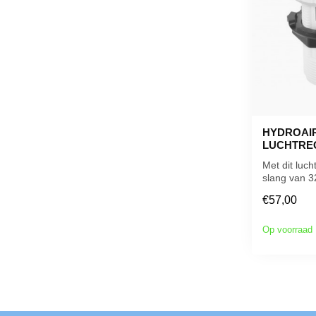
HYDROAIR
LUCHTRE
Met dit luch
slang van 
HydroAir ku
€57,00
luchttoevo..
Op voorraad