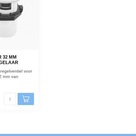
 32 MM
GELAAR
tregelventiel voor
32 mm van
nt u de
.