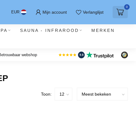
0
Mijn account
Verlanglijst
EUR
SPA
SAUNA - INFRAROOD
MERKEN
 Betrouwbaar webshop
9.8
EP
Toon: