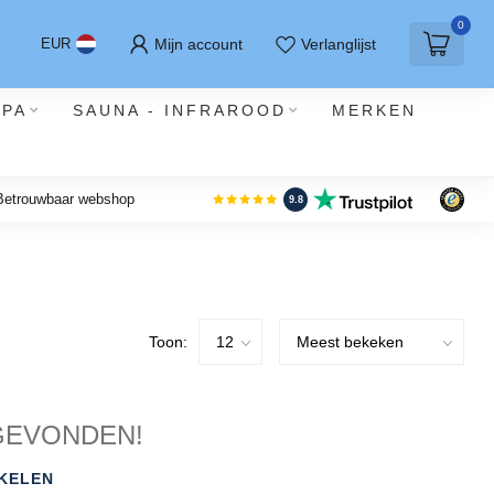
0
Mijn account
Verlanglijst
EUR
SPA
SAUNA - INFRAROOD
MERKEN
 Betrouwbaar webshop
9.8
Toon:
GEVONDEN!
KELEN