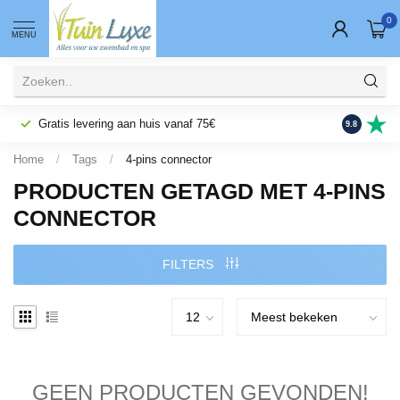
0
MENU
Gratis levering aan huis vanaf 75€
Fysieke wi
9.8
Home
/
Tags
/
4-pins connector
PRODUCTEN GETAGD MET 4-PINS
CONNECTOR
FILTERS
GEEN PRODUCTEN GEVONDEN!