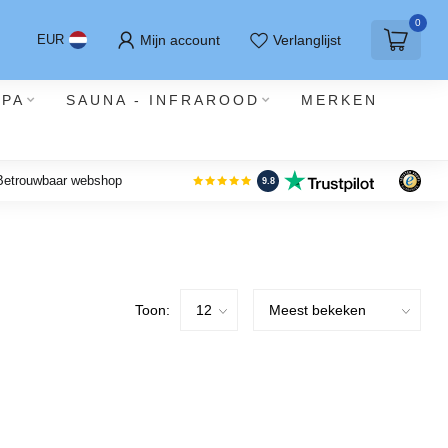
0
Mijn account
Verlanglijst
EUR
SPA
SAUNA - INFRAROOD
MERKEN
 Betrouwbaar webshop
9.8
Toon: