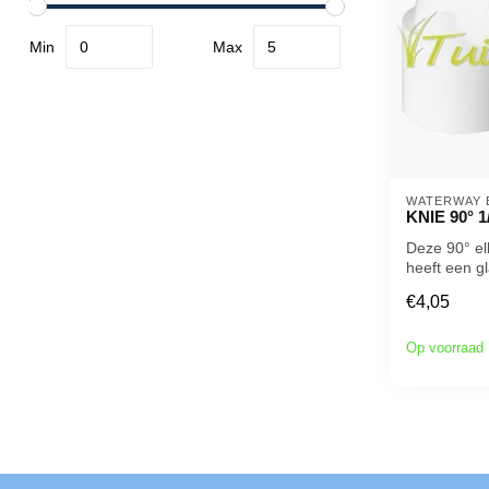
Min
Max
WATERWAY 
KNIE 90° 1
Deze 90° el
heeft een g
uiteinde, voo
€4,05
Op voorraad