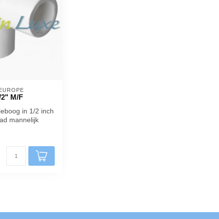
EUROPE 
/2" M/F
leboog in 1/2 inch
lad mannelijk
r aansluitin...