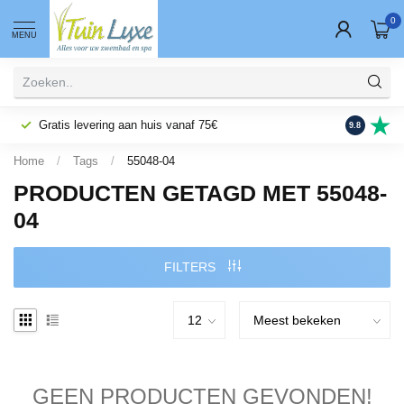
0
MENU
Gratis levering aan huis vanaf 75€
Fysieke wi
9.8
Home
/
Tags
/
55048-04
PRODUCTEN GETAGD MET 55048-
04
FILTERS
GEEN PRODUCTEN GEVONDEN!