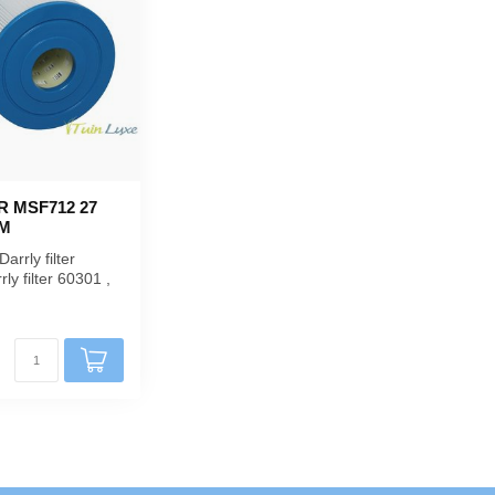
R MSF712 27
CM
arrly filter
ly filter 60301 ,
er PWK30 , Un...