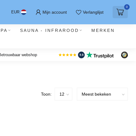
0
Mijn account
Verlanglijst
EUR
SPA
SAUNA - INFRAROOD
MERKEN
 Betrouwbaar webshop
9.8
Toon: