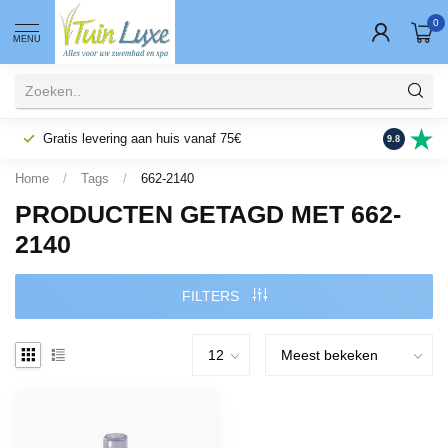
0
MENU
Gratis levering aan huis vanaf 75€
Fysieke wi
9.8
Home
/
Tags
/
662-2140
PRODUCTEN GETAGD MET 662-
2140
FILTERS