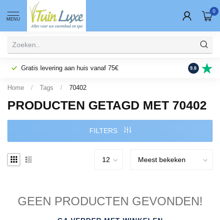
0
MENU
Gratis levering aan huis vanaf 75€
Fysieke wi
9.8
Home
/
Tags
/
70402
PRODUCTEN GETAGD MET 70402
FILTERS
GEEN PRODUCTEN GEVONDEN!