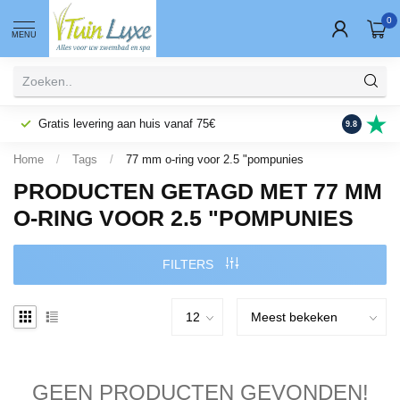
0
MENU
Gratis levering aan huis vanaf 75€
Fysieke wi
9.8
Home
/
Tags
/
77 mm o-ring voor 2.5 "pompunies
PRODUCTEN GETAGD MET 77 MM
O-RING VOOR 2.5 "POMPUNIES
FILTERS
GEEN PRODUCTEN GEVONDEN!