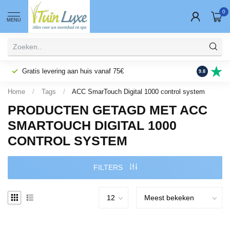
0
MENU
Gratis levering aan huis vanaf 75€
Fysieke wi
9.8
Home
/
Tags
/
ACC SmarTouch Digital 1000 control system
PRODUCTEN GETAGD MET ACC
SMARTOUCH DIGITAL 1000
CONTROL SYSTEM
FILTERS