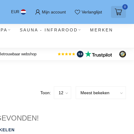
0
Mijn account
Verlanglijst
EUR
SPA
SAUNA - INFRAROOD
MERKEN
 Betrouwbaar webshop
9.8
Toon:
GEVONDEN!
KELEN