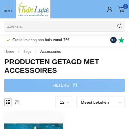
0
MENU
Gratis levering aan huis vanaf 75€
Fysieke wi
9.8
Home
/
Tags
/
Accessoires
PRODUCTEN GETAGD MET
ACCESSOIRES
FILTERS