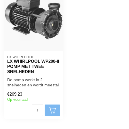
LX WHIRLPOOL 
LX WHIRLPOOL WP200-II
POMP MET TWEE
SNELHEDEN
De pomp werkt in 2
snelheden en wordt meestal
gebruikt als jet pomp &
€269,23
circulatie...
Op voorraad