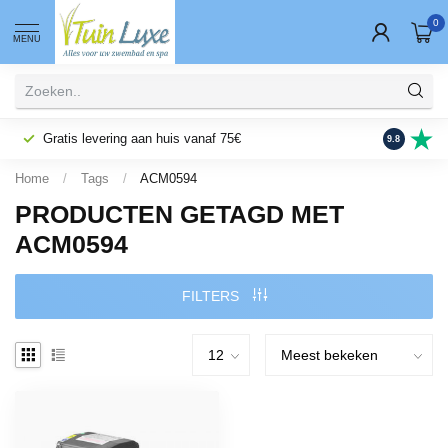
0
MENU
Gratis levering aan huis vanaf 75€
Fysieke wi
9.8
Home
/
Tags
/
ACM0594
PRODUCTEN GETAGD MET
ACM0594
FILTERS