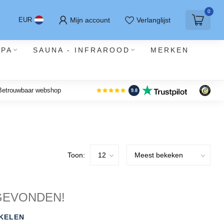
0
Mijn account
Verlanglijst
EUR
SPA
SAUNA - INFRAROOD
MERKEN
 Betrouwbaar webshop
9.8
Toon:
GEVONDEN!
KELEN