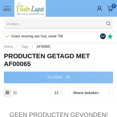
0
MENU
Gratis levering aan huis vanaf 75€
Fysieke wi
9.8
Home
/
Tags
/
AF00065
PRODUCTEN GETAGD MET
AF00065
FILTERS
GEEN PRODUCTEN GEVONDEN!