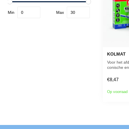
Min
Max
KOLMAT
Voor het af
conische en 
metalen en 
schroefdraa.
€8,47
Op voorraad