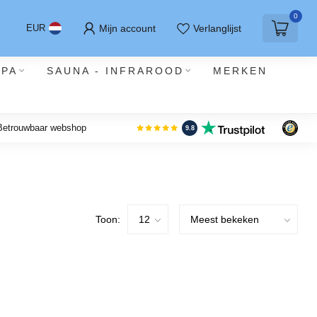
0
Mijn account
Verlanglijst
EUR
SPA
SAUNA - INFRAROOD
MERKEN
 Betrouwbaar webshop
9.8
Toon: