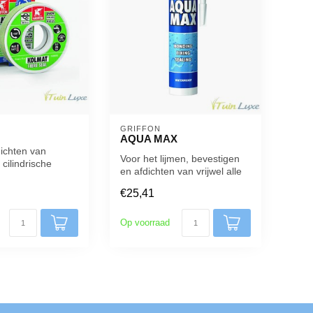
GRIFFON
AQUA MAX
dichten van
Voor het lijmen, bevestigen
cilindrische
en afdichten van vrijwel alle
kunststof
materialen op vrijwel ...
..
€25,41
Op voorraad