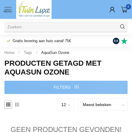
0
MENU
Gratis levering aan huis vanaf 75€
Fysieke wi
9.8
Home
/
Tags
/
AquaSun Ozone
PRODUCTEN GETAGD MET
AQUASUN OZONE
FILTERS
GEEN PRODUCTEN GEVONDEN!